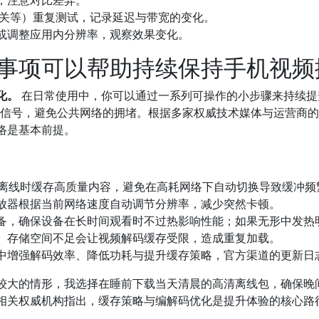
，注意对比差异。
社区网关等）重复测试，记录延迟与带宽的变化。
或调整应用内分辨率，观察效果变化。
事项可以帮助持续保持手机视频
化。
在日常使用中，你可以通过一系列可操作的小步骤来持续提
FI信号，避免公共网络的拥堵。根据多家权威技术媒体与运营商
络是基本前提。
在离线时缓存高质量内容，避免在高耗网络下自动切换导致缓冲频
放器根据当前网络速度自动调节分辨率，减少突然卡顿。
备，确保设备在长时间观看时不过热影响性能；如果无形中发热
。存储空间不足会让视频解码缓存受限，造成重复加载。
中增强解码效率、降低功耗与提升缓存策略，官方渠道的更新日
较大的情形，我选择在睡前下载当天清晨的高清离线包，确保晚
关权威机构指出，缓存策略与编解码优化是提升体验的核心路径，参
。