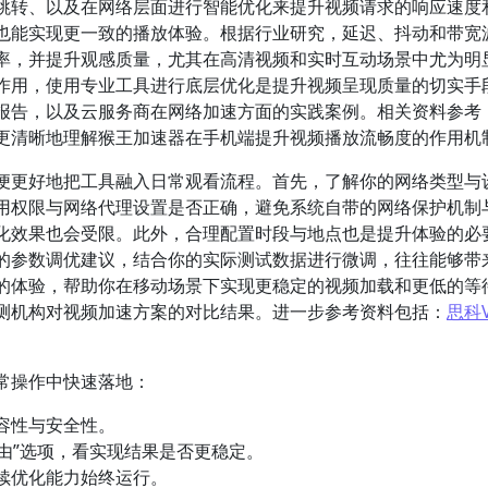
跳转、以及在网络层面进行智能优化来提升视频请求的响应速度
也能实现更一致的播放体验。根据行业研究，延迟、抖动和带宽
率，并提升观感质量，尤其在高清视频和实时互动场景中尤为明
作用，使用专业工具进行底层优化是提升视频呈现质量的切实手
报告，以及云服务商在网络加速方面的实践案例。相关资料参考
更清晰地理解猴王加速器在手机端提升视频播放流畅度的作用机
更好地把工具融入日常观看流程。首先，了解你的网络类型与设备条
用权限与网络代理设置是否正确，避免系统自带的网络保护机制
化效果也会受限。此外，合理配置时段与地点也是提升体验的必
的参数调优建议，结合你的实际测试数据进行微调，往往能够带
的体验，帮助你在移动场景下实现更稳定的视频加载和更低的等
测机构对视频加速方案的对比结果。进一步参考资料包括：
思科
常操作中快速落地：
容性与安全性。
路由”选项，看实现结果是否更稳定。
续优化能力始终运行。